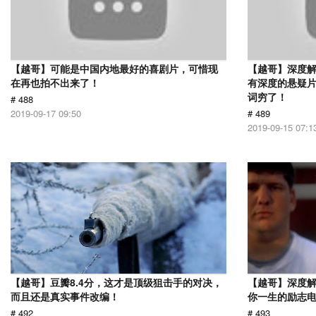
【越哥】可能是中国内地最好的喜剧片，可惜现
【越哥】深度
在再也拍不出来了！
有深度的悬疑
词穷了！
# 488
2019-09-17 09:50
# 489
2019-09-15 07:1
【越哥】豆瓣8.4分，这才是顶级狙击手的对决，
【越哥】深度
而且还是真实事件改编！
你一生的励志
# 492
# 493