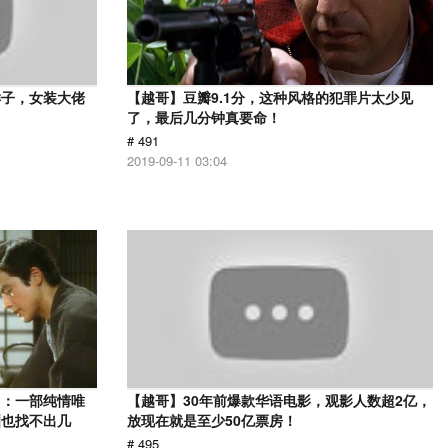
样子，女装大佬
【越哥】豆瓣9.1分，这种风格的犯罪片太少见
了，最后几分钟真要命！
# 491
2019-09-11 03:04
》：一部纯情唯
【越哥】30年前爆款华语电影，观影人数超2亿，
洲也找不出几
放现在就是至少50亿票房！
# 495