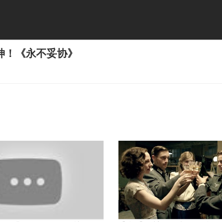
神！《永不妥协》