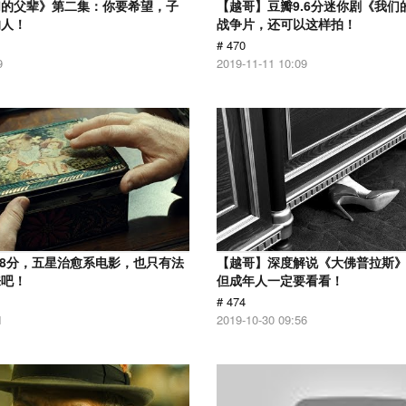
们的父辈》第二集：你要希望，子
【越哥】豆瓣9.6分迷你剧《我们
的人！
战争片，还可以这样拍！
# 470
9
2019-11-11 10:09
.8分，五星治愈系电影，也只有法
【越哥】深度解说《大佛普拉斯
来吧！
但成年人一定要看看！
# 474
1
2019-10-30 09:56