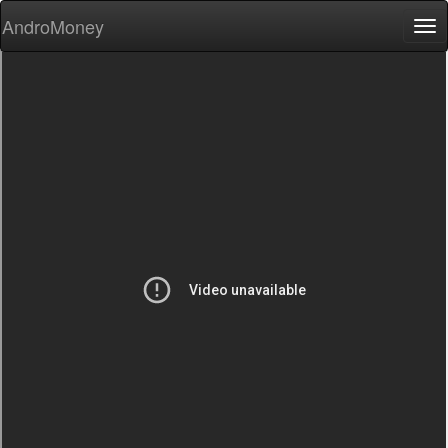
AndroMoney
Tog
nav