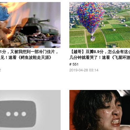
.1分，又被我挖到一部冷门佳片，
【越哥】豆瓣8.9分，怎么会有这
多见！速看《鳄鱼波鞋走天涯》
几分钟就看哭了！速看《飞屋环
# 551
2
2019-04-28 03:14