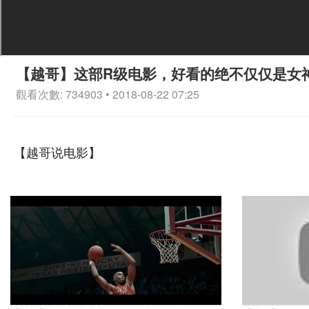
【越哥】这部R级电影，好看的绝不仅仅是女
觀看次數: 734903 • 2018-08-22 07:25
【越哥说电影】