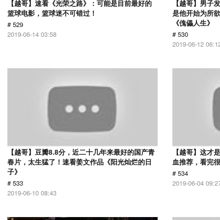
【越哥】速看《光荣之路》：可能是目前最好的
【越哥】男子
篮球电影，篮球迷不可错过！
是他开始为所
《傀儡人生》
# 529
2019-06-14 03:58
# 530
2019-06-12 06:1
【越哥】豆瓣8.8分，近二十几年来最好的国产青
【越哥】这才
春片，太生猛了！速看姜文作品《阳光灿烂的日
血推荐，看完
子》
# 534
# 533
2019-06-04 09:2
2019-06-10 08:43