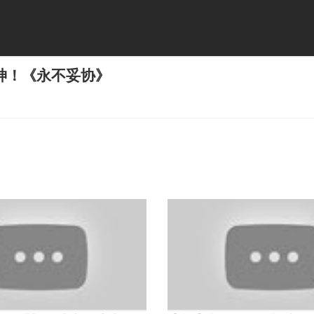
神！《永不妥协》