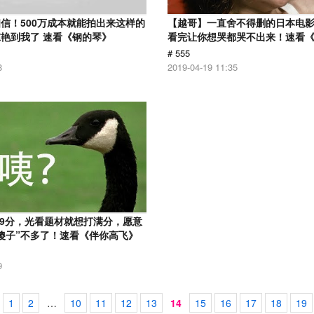
信！500万成本就能拍出来这样的
【越哥】一直舍不得删的日本电
艳到我了 速看《钢的琴》
看完让你想哭都哭不出来！速看
# 555
8
2019-04-19 11:35
.9分，光看题材就想打满分，愿意
傻子”不多了！速看《伴你高飞》
9
1
2
…
10
11
12
13
14
15
16
17
18
19