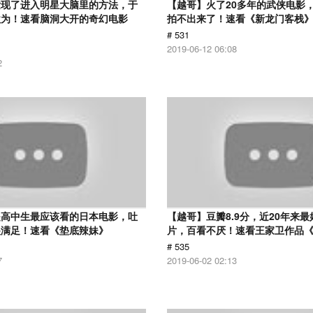
发现了进入明星大脑里的方法，于
【越哥】火了20多年的武侠电影
欲为！速看脑洞大开的奇幻电影
拍不出来了！速看《新龙门客栈
# 531
2019-06-12 06:08
2
是高中生最应该看的日本电影，吐
【越哥】豆瓣8.9分，近20年来
很满足！速看《垫底辣妹》
片，百看不厌！速看王家卫作品
# 535
7
2019-06-02 02:13