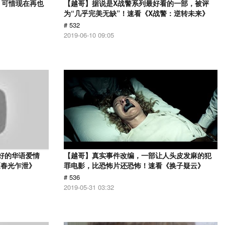
，可惜现在再也
【越哥】据说是X战警系列最好看的一部，被评
》
为“几乎完美无缺”！速看《X战警：逆转未来》
# 532
2019-06-10 09:05
最好的华语爱情
【越哥】真实事件改编，一部让人头皮发麻的犯
《春光乍泄》
罪电影，比恐怖片还恐怖！速看《换子疑云》
# 536
2019-05-31 03:32