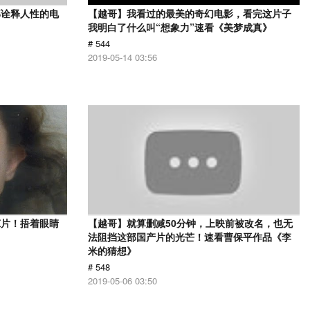
部诠释人性的电
【越哥】我看过的最美的奇幻电影，看完这片子
》
我明白了什么叫“想象力”速看《美梦成真》
# 544
2019-05-14 03:56
悚片！捂着眼睛
【越哥】就算删减50分钟，上映前被改名，也无
法阻挡这部国产片的光芒！速看曹保平作品《李
米的猜想》
# 548
2019-05-06 03:50