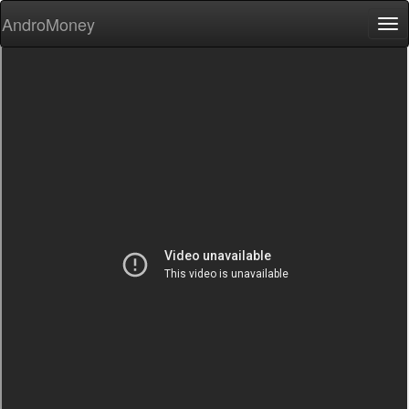
AndroMoney
Tog
nav