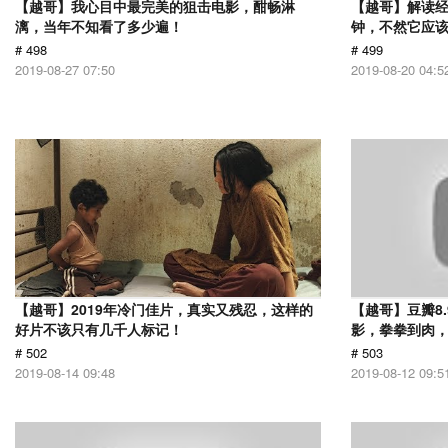
【越哥】我心目中最完美的狙击电影，酣畅淋
【越哥】解读经
漓，当年不知看了多少遍！
钟，不然它应
# 498
# 499
2019-08-27 07:50
2019-08-20 04:5
【越哥】2019年冷门佳片，真实又残忍，这样的
【越哥】豆瓣8
好片不该只有几千人标记！
影，拳拳到肉
# 502
# 503
2019-08-14 09:48
2019-08-12 09:5