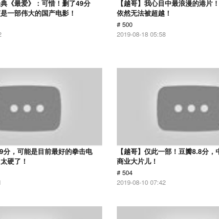
典《最爱》：可惜！删了49分
【越哥】我心目中最浪漫的港片！
该是一部伟大的国产电影！
依然无法被超越！
# 500
2
2019-08-18 05:58
.9分，可能是目前最好的拳击电
【越哥】仅此一部！豆瓣8.8分，
，太硬了！
商业大片儿！
# 504
1
2019-08-10 07:42