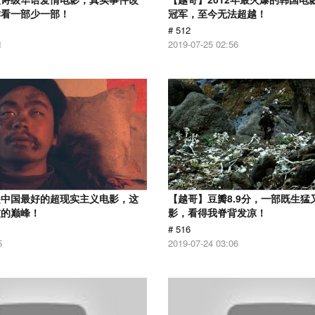
作看一部少一部！
冠军，至今无法超越！
# 512
1
2019-07-25 02:56
是中国最好的超现实主义电影，这
【越哥】豆瓣8.9分，一部既生猛
技的巅峰！
影，看得我脊背发凉！
# 516
5
2019-07-24 03:06