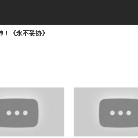
神！《永不妥协》