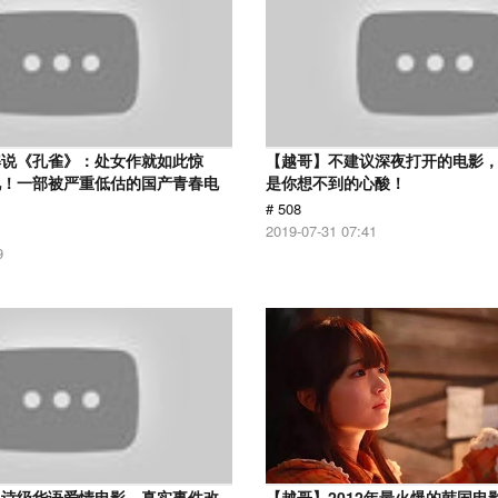
解说《孔雀》：处女作就如此惊
【越哥】不建议深夜打开的电影
见！一部被严重低估的国产青春电
是你想不到的心酸！
# 508
2019-07-31 07:41
9
史诗级华语爱情电影，真实事件改
【越哥】2012年最火爆的韩国电