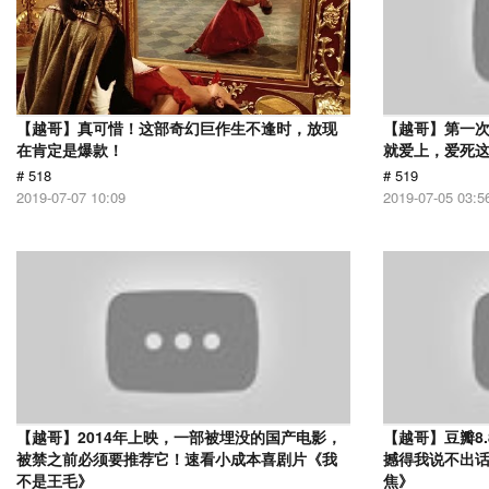
【越哥】真可惜！这部奇幻巨作生不逢时，放现
【越哥】第一
在肯定是爆款！
就爱上，爱死
# 518
# 519
2019-07-07 10:09
2019-07-05 03:5
【越哥】2014年上映，一部被埋没的国产电影，
【越哥】豆瓣8
被禁之前必须要推荐它！速看小成本喜剧片《我
撼得我说不出
不是王毛》
焦》