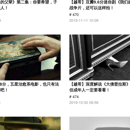
们的父辈》第二集：你要希望，子
【越哥】豆瓣9.6分迷你剧《我们
的人！
战争片，还可以这样拍！
# 470
9
2019-11-11 10:09
.8分，五星治愈系电影，也只有法
【越哥】深度解说《大佛普拉斯
来吧！
但成年人一定要看看！
# 474
1
2019-10-30 09:56