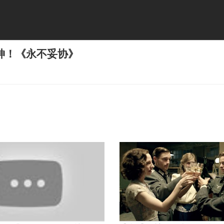
神！《永不妥协》