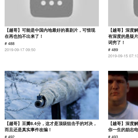
【越哥】可能是中国内地最好的喜剧片，可惜现
【越哥】深度
在再也拍不出来了！
有深度的悬疑
词穷了！
# 488
2019-09-17 09:50
# 489
2019-09-15 07:1
【越哥】豆瓣8.4分，这才是顶级狙击手的对决，
【越哥】深度
而且还是真实事件改编！
你一生的励志
# 492
# 493