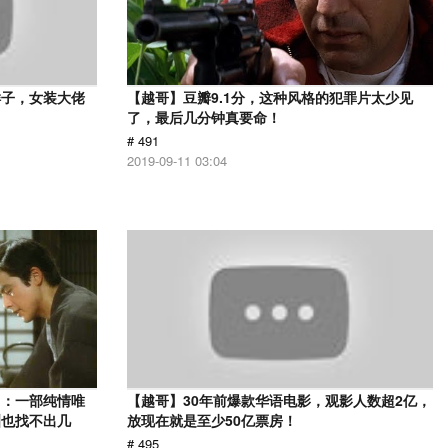
样子，女装大佬
【越哥】豆瓣9.1分，这种风格的犯罪片太少见
了，最后几分钟真要命！
# 491
2019-09-11 03:04
》：一部纯情唯
【越哥】30年前爆款华语电影，观影人数超2亿，
洲也找不出几
放现在就是至少50亿票房！
# 495