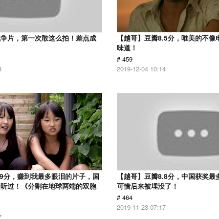
战争片，第一次敢这么拍！差点成
【越哥】豆瓣8.5分，唯美的不像
味道！
# 459
8
2019-12-04 10:14
.9分，赚到我最多眼泪的片子，国
【越哥】豆瓣8.8分，中国获奖最
没听过！《分割在地球两端的双胞
可惜后来被埋没了！
# 464
2019-11-23 07:17
7