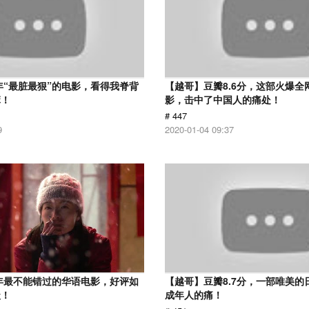
7年“最脏最狠”的电影，看得我脊背
【越哥】豆瓣8.6分，这部火爆全
麻！
影，击中了中国人的痛处！
# 447
9
2020-01-04 09:37
9年最不能错过的华语电影，好评如
【越哥】豆瓣8.7分，一部唯美的
级！
成年人的痛！