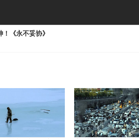
神！《永不妥协》