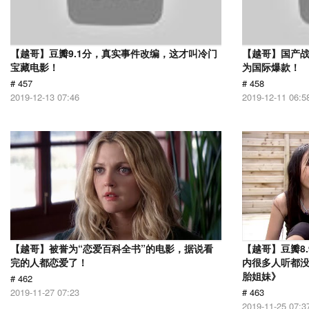
【越哥】豆瓣9.1分，真实事件改编，这才叫冷门
【越哥】国产
宝藏电影！
为国际爆款！
# 457
# 458
2019-12-13 07:46
2019-12-11 06:5
【越哥】被誉为“恋爱百科全书”的电影，据说看
【越哥】豆瓣8
完的人都恋爱了！
内很多人听都
胎姐妹》
# 462
2019-11-27 07:23
# 463
2019-11-25 07:3