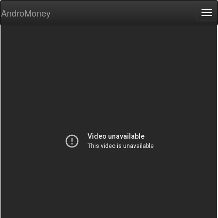
AndroMoney
Tog
nav