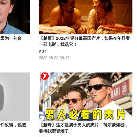
就因为一句台
【越哥】2022年评分最高国产片，如果今年只看
一部电影，我选它！
# 34
2022-08-22 08:17
事件改编，说透
【越哥】这才是属于男人的爽片，荷尔蒙爆棚，
看得我都冒烟了！