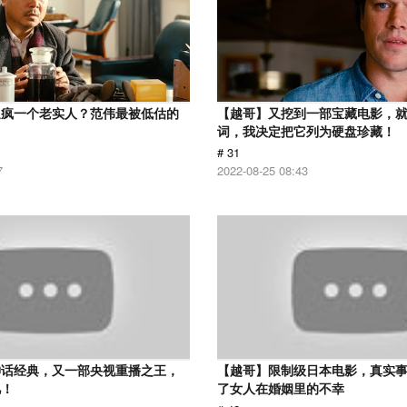
逼疯一个老实人？范伟最被低估的
【越哥】又挖到一部宝藏电影，
词，我决定把它列为硬盘珍藏！
# 31
7
2022-08-25 08:43
神话经典，又一部央视重播之王，
【越哥】限制级日本电影，真实
忆！
了女人在婚姻里的不幸