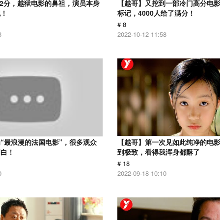
.2分，越狱电影的鼻祖，演员本身
【越哥】又挖到一部冷门高分电影，
犯！
标记，4000人给了满分！
# 8
3
2022-10-12 11:58
“最浪漫的法国电影”，很多观众
【越哥】第一次见如此纯净的电
明白！
到极致，看得我浑身都酥了
# 18
0
2022-09-18 10:10