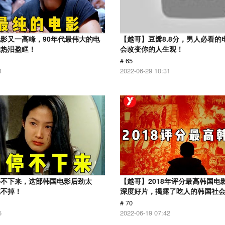
影又一高峰，90年代最伟大的电
【越哥】豆瓣8.8分，男人必看的
我热泪盈眶！
会改变你的人生观！
# 65
4
2022-06-29 10:31
停不下来，这部韩国电影后劲太
【越哥】2018年评分最高韩国电
忘不掉！
深度好片，揭露了吃人的韩国社
# 70
5
2022-06-19 07:42