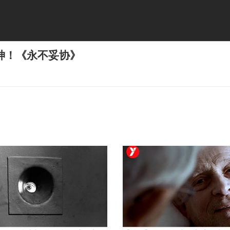
神！《永不妥协》