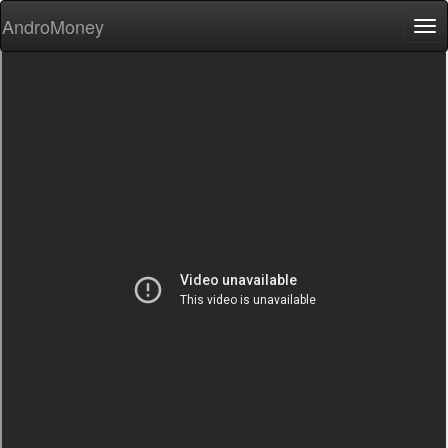
AndroMoney
Tog
nav