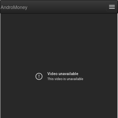
AndroMoney
Tog
nav