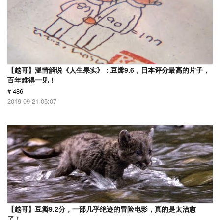
【越哥】温情解说《人生果实》：豆瓣9.6，日本评分最高的片子，
百年难得一见！
# 486
2019-09-21 05:07
【越哥】豆瓣9.2分，一部几乎绝迹的冒险电影，真的是太治愈
了！