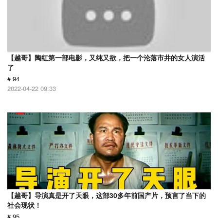
【越哥】陶红第一部电影，又纯又欲，把一个沦落市井的女人演活
了
# 94
2022-04-22 09:33
【越哥】导演真是开了天眼，这部30多年前国产片，预言了当下的
社会现状！
# 95