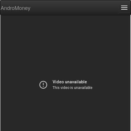
AndroMoney
Tog
nav