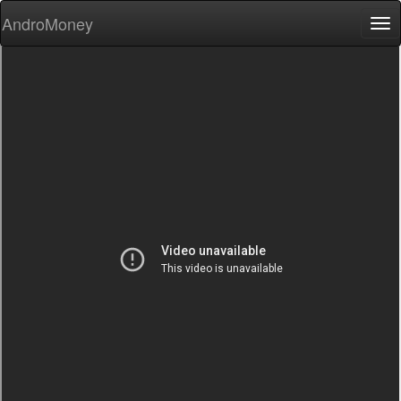
AndroMoney
Tog
nav