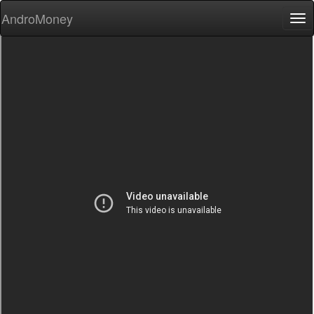
AndroMoney
Tog
nav