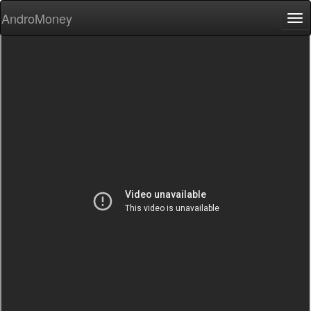
AndroMoney
Tog
nav