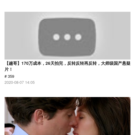
【越哥】170万成本，26天拍完，反转反转再反转，大师级国产悬疑
片！
# 359
2020-08-07 14:05