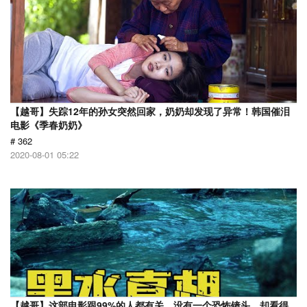
【越哥】失踪12年的孙女突然回家，奶奶却发现了异常！韩国催泪
电影《季春奶奶》
# 362
2020-08-01 05:22
【越哥】这部电影跟99%的人都有关，没有一个恐怖镜头，却看得