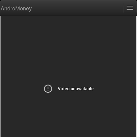
AndroMoney
Tog
nav