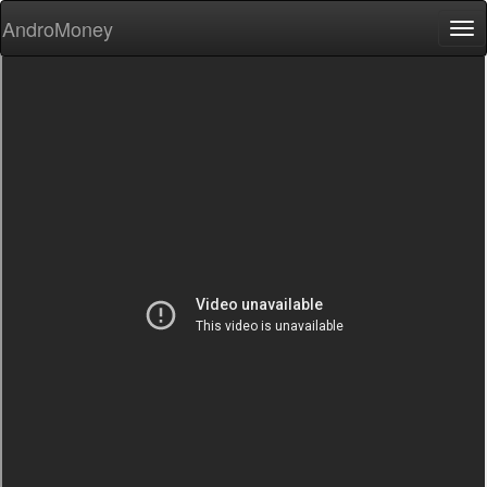
AndroMoney
Tog
nav