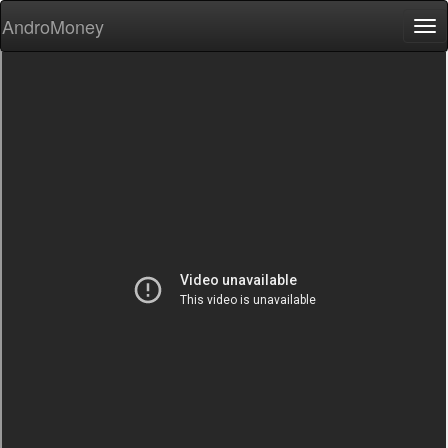
AndroMoney
Tog
nav