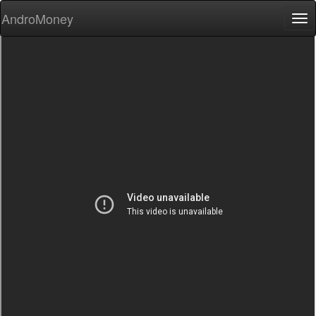
AndroMoney
Tog
nav