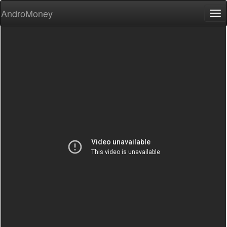
AndroMoney
Tog
nav