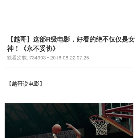
【越哥】这部R级电影，好看的绝不仅仅是女
神！《永不妥协》
觀看次數: 734903 • 2018-08-22 07:25
【越哥说电影】