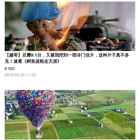
【越哥】豆瓣9.1分，又被我挖到一部冷门佳片，这种片子真不多
见！速看《鳄鱼波鞋走天涯》
# 550
2019-04-29 11:22