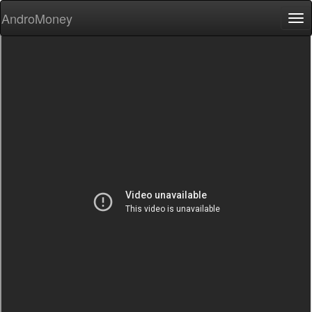
AndroMoney
Tog
nav