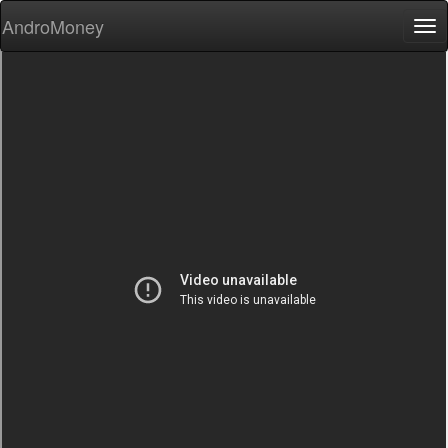
AndroMoney
Tog
nav