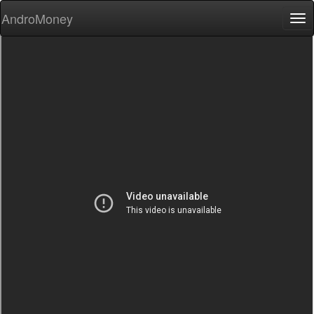
AndroMoney
Tog
nav