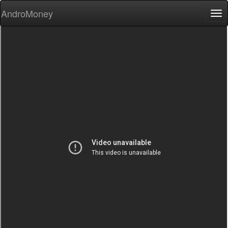
AndroMoney
Tog
nav