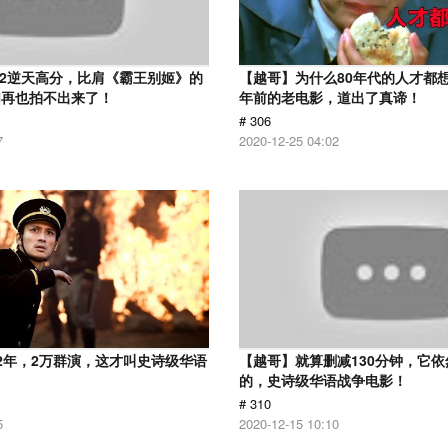
.2逆天高分，比肩《霸王别姬》的
【越哥】为什么80年代的人才都想
们再也拍不出来了！
年前的老电影，道出了真谛！
# 306
7
2020-12-25 04:02
2年，2万群演，这才叫史诗级华语
【越哥】就算删减130分钟，它
的，史诗级华语战争电影！
# 310
5
2020-12-15 10:10