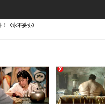
神！《永不妥协》