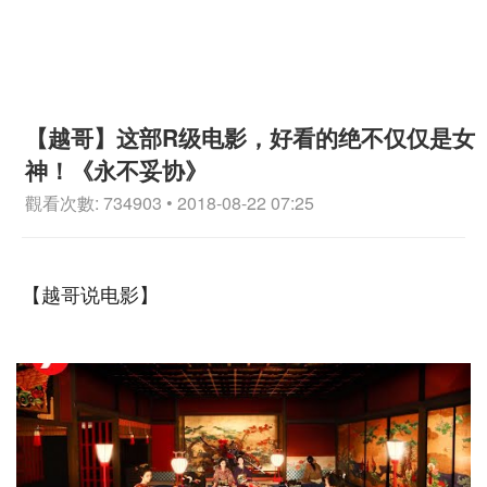
【越哥】这部R级电影，好看的绝不仅仅是女
神！《永不妥协》
觀看次數: 734903 • 2018-08-22 07:25
【越哥说电影】