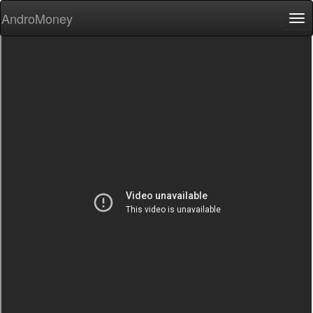
AndroMoney
Tog
nav