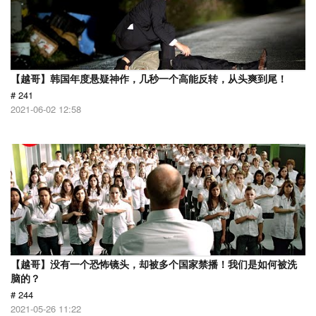
【越哥】韩国年度悬疑神作，几秒一个高能反转，从头爽到尾！
# 241
2021-06-02 12:58
【越哥】没有一个恐怖镜头，却被多个国家禁播！我们是如何被洗
脑的？
# 244
2021-05-26 11:22