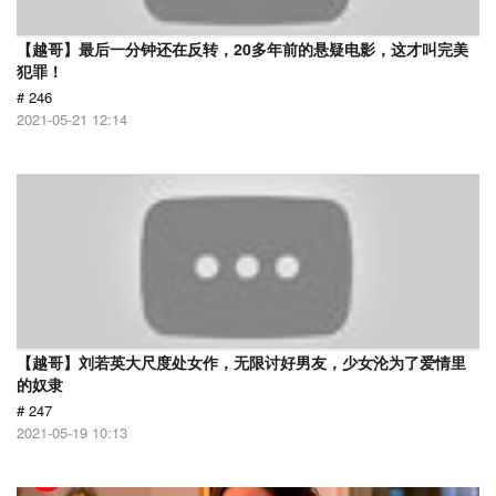
【越哥】最后一分钟还在反转，20多年前的悬疑电影，这才叫完美
犯罪！
# 246
2021-05-21 12:14
【越哥】刘若英大尺度处女作，无限讨好男友，少女沦为了爱情里
的奴隶
# 247
2021-05-19 10:13