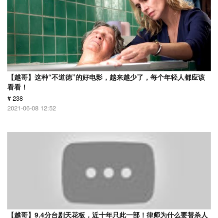
【越哥】这种“不道德”的好电影，越来越少了，每个年轻人都应该
看看！
# 238
2021-06-08 12:52
【越哥】9.4分台剧天花板，近十年只此一部！律师为什么要替杀人