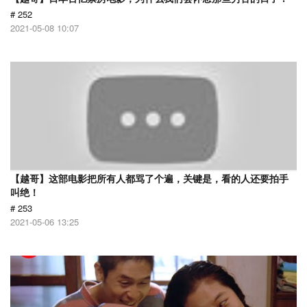
# 252
2021-05-08 10:07
【越哥】这部电影把所有人都骂了个遍，关键是，看的人还要拍手
叫绝！
# 253
2021-05-06 13:25