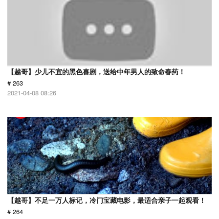
【越哥】少儿不宜的黑色喜剧，送给中年男人的致命春药！
# 263
2021-04-08 08:26
【越哥】不足一万人标记，冷门宝藏电影，最适合亲子一起观看！
# 264