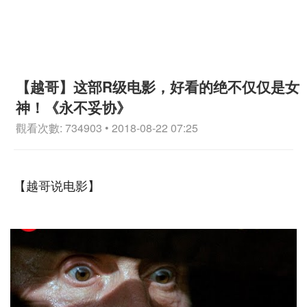
【越哥】这部R级电影，好看的绝不仅仅是女
神！《永不妥协》
觀看次數: 734903 • 2018-08-22 07:25
【越哥说电影】