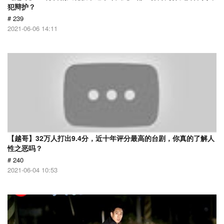
犯辩护？
# 239
2021-06-06 14:11
【越哥】32万人打出9.4分，近十年评分最高的台剧，你真的了解人
性之恶吗？
# 240
2021-06-04 10:53