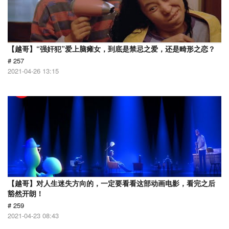
【越哥】“强奸犯”爱上脑瘫女，到底是禁忌之爱，还是畸形之恋？
# 257
2021-04-26 13:15
【越哥】对人生迷失方向的，一定要看看这部动画电影，看完之后
豁然开朗！
# 259
2021-04-23 08:43