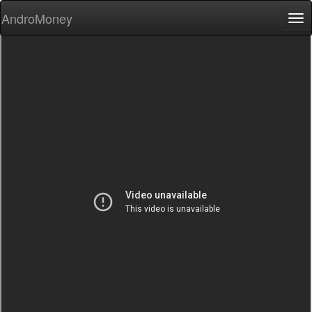
AndroMoney
Tog
nav