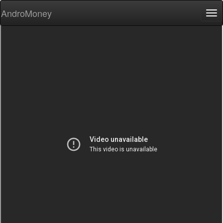
AndroMoney
Tog
nav