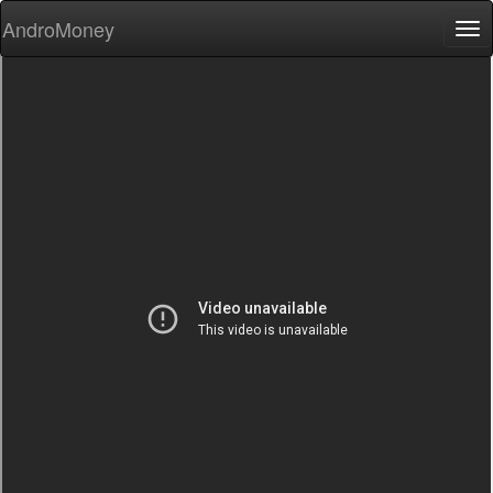
AndroMoney
Tog
nav