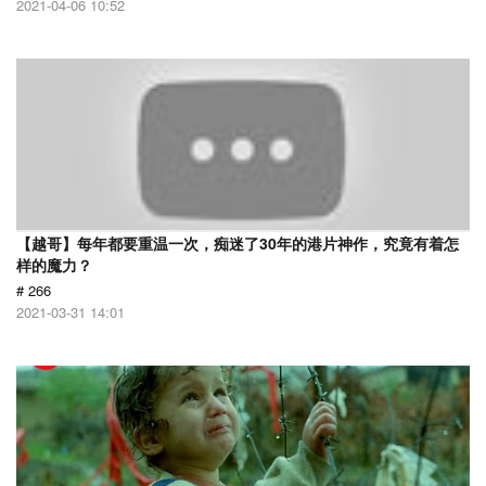
2021-04-06 10:52
【越哥】每年都要重温一次，痴迷了30年的港片神作，究竟有着怎
样的魔力？
# 266
2021-03-31 14:01