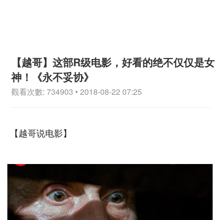
【越哥】这部R级电影，好看的绝不仅仅是女
神！《永不妥协》
觀看次數: 734903 • 2018-08-22 07:25
【越哥说电影】