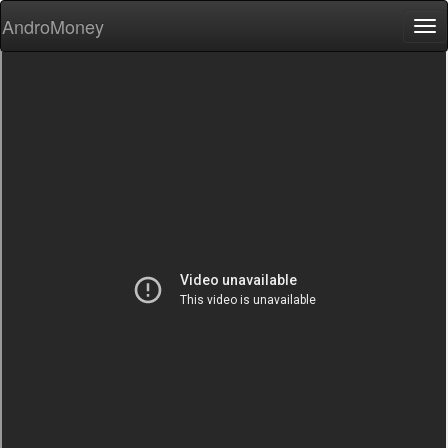
AndroMoney
Tog
nav