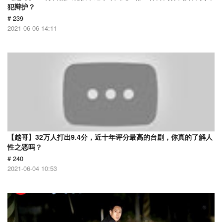
犯辩护？
# 239
2021-06-06 14:11
【越哥】32万人打出9.4分，近十年评分最高的台剧，你真的了解人
性之恶吗？
# 240
2021-06-04 10:53