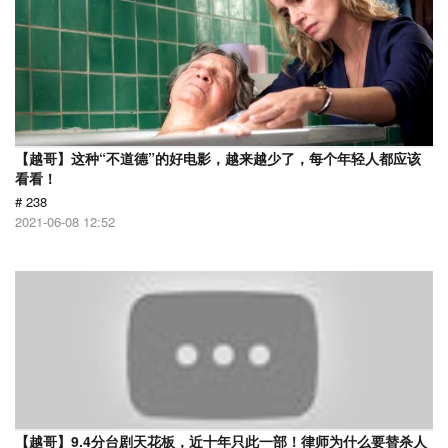
【越哥】这种“不道德”的好电影，越来越少了，每个年轻人都应该
看看！
# 238
2021-06-08 12:52
【越哥】9.4分台剧天花板，近十年只此一部！律师为什么要替杀人