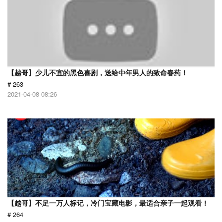
【越哥】少儿不宜的黑色喜剧，送给中年男人的致命春药！
# 263
2021-04-08 08:26
【越哥】不足一万人标记，冷门宝藏电影，最适合亲子一起观看！
# 264