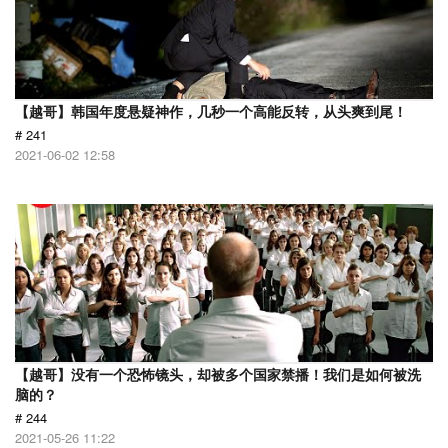
【越哥】韩国年度悬疑神作，几秒一个高能反转，从头爽到尾！
# 241
2021-06-02 12:58
【越哥】没有一个恐怖镜头，却被多个国家禁播！我们是如何被洗
脑的？
# 244
2021-05-26 11:22