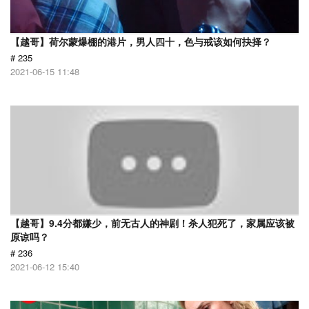
【越哥】荷尔蒙爆棚的港片，男人四十，色与戒该如何抉择？
# 235
2021-06-15 11:48
【越哥】9.4分都嫌少，前无古人的神剧！杀人犯死了，家属应该被
原谅吗？
# 236
2021-06-12 15:40