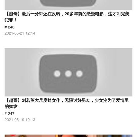
【越哥】最后一分钟还在反转，20多年前的悬疑电影，这才叫完美
犯罪！
# 246
2021-05-21 12:14
【越哥】刘若英大尺度处女作，无限讨好男友，少女沦为了爱情里
的奴隶
# 247
2021-05-19 10:13