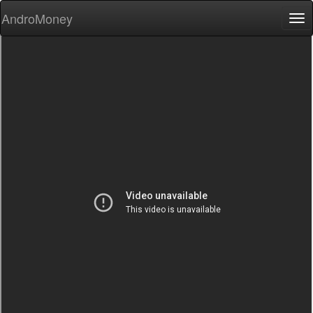
AndroMoney
Tog
nav