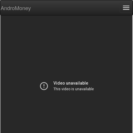
AndroMoney
Tog
nav