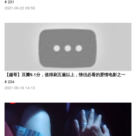
# 231
2021-06-23 09:59
【越哥】豆瓣9.1分，值得刷五遍以上，情侣必看的爱情电影之一
# 234
2021-06-19 14:13