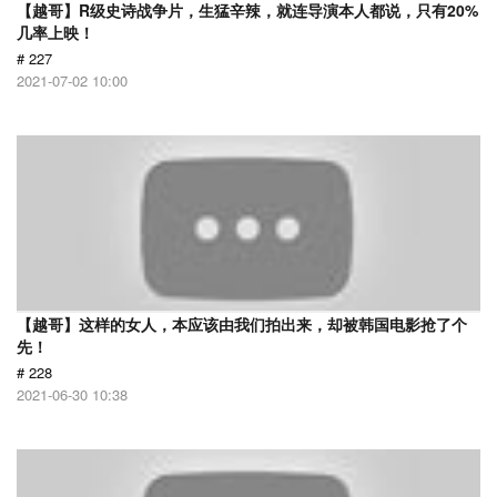
【越哥】R级史诗战争片，生猛辛辣，就连导演本人都说，只有20%
几率上映！
# 227
2021-07-02 10:00
【越哥】这样的女人，本应该由我们拍出来，却被韩国电影抢了个
先！
# 228
2021-06-30 10:38