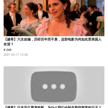
【越哥】六次改编，历经百年而不衰，这部电影为何如此受美国人
欢迎？
# 249
2021-05-17 12:46
【越哥】日本百亿票房电影，为什么我们会怀念那些穷苦的日子？