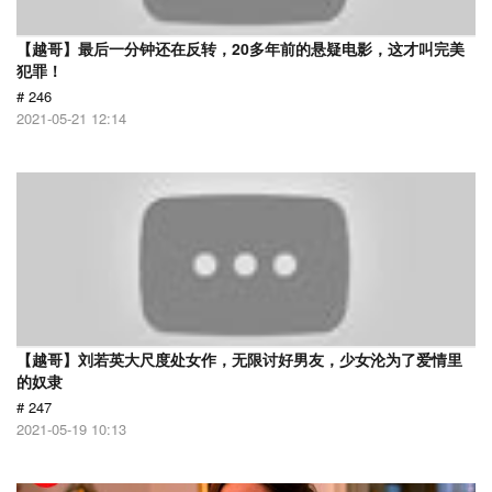
【越哥】最后一分钟还在反转，20多年前的悬疑电影，这才叫完美
犯罪！
# 246
2021-05-21 12:14
【越哥】刘若英大尺度处女作，无限讨好男友，少女沦为了爱情里
的奴隶
# 247
2021-05-19 10:13