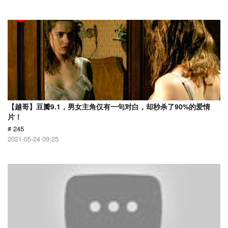
【越哥】豆瓣9.1，男女主角仅有一句对白，却秒杀了90%的爱情
片！
# 245
2021-05-24 09:25