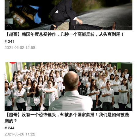
【越哥】韩国年度悬疑神作，几秒一个高能反转，从头爽到尾！
# 241
2021-06-02 12:58
【越哥】没有一个恐怖镜头，却被多个国家禁播！我们是如何被洗
脑的？
# 244
2021-05-26 11:22