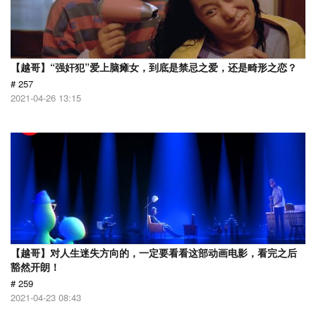
【越哥】“强奸犯”爱上脑瘫女，到底是禁忌之爱，还是畸形之恋？
# 257
2021-04-26 13:15
【越哥】对人生迷失方向的，一定要看看这部动画电影，看完之后
豁然开朗！
# 259
2021-04-23 08:43