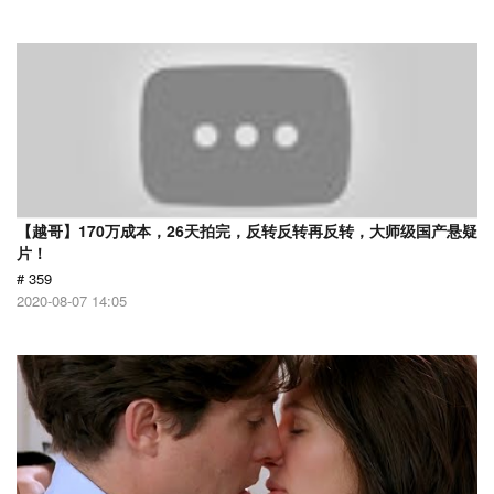
【越哥】170万成本，26天拍完，反转反转再反转，大师级国产悬疑
片！
# 359
2020-08-07 14:05