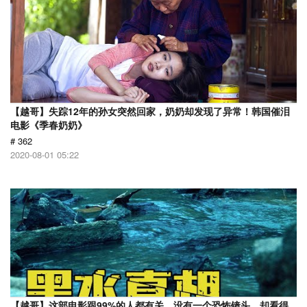
【越哥】失踪12年的孙女突然回家，奶奶却发现了异常！韩国催泪
电影《季春奶奶》
# 362
2020-08-01 05:22
【越哥】这部电影跟99%的人都有关，没有一个恐怖镜头，却看得