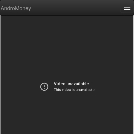
AndroMoney
Tog
nav