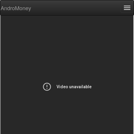
AndroMoney
Tog
nav