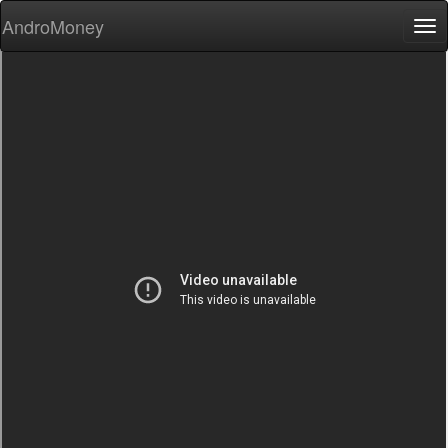
AndroMoney
Tog
nav