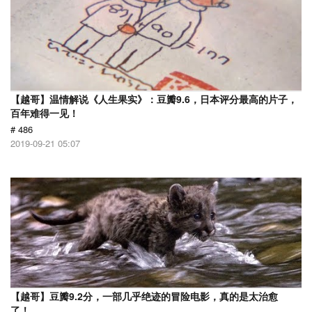
【越哥】温情解说《人生果实》：豆瓣9.6，日本评分最高的片子，
百年难得一见！
# 486
2019-09-21 05:07
【越哥】豆瓣9.2分，一部几乎绝迹的冒险电影，真的是太治愈
了！