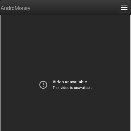
AndroMoney
Tog
nav