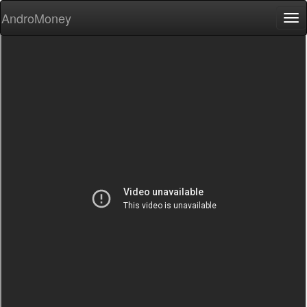
AndroMoney
Tog
nav