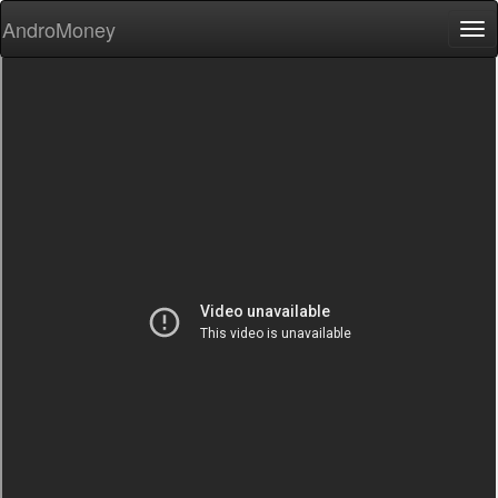
AndroMoney
Tog
nav