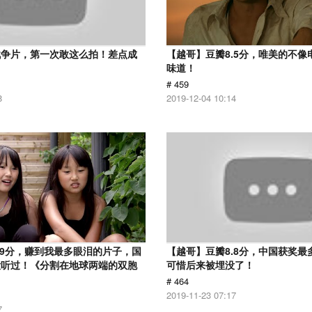
战争片，第一次敢这么拍！差点成
【越哥】豆瓣8.5分，唯美的不像
味道！
# 459
8
2019-12-04 10:14
.9分，赚到我最多眼泪的片子，国
【越哥】豆瓣8.8分，中国获奖最
没听过！《分割在地球两端的双胞
可惜后来被埋没了！
# 464
2019-11-23 07:17
7