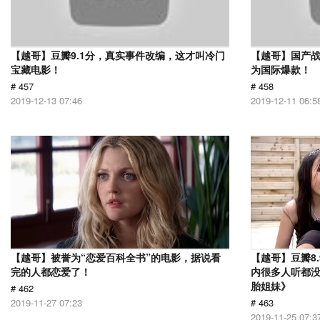
【越哥】豆瓣9.1分，真实事件改编，这才叫冷门
【越哥】国产
宝藏电影！
为国际爆款！
# 457
# 458
2019-12-13 07:46
2019-12-11 06:5
【越哥】被誉为“恋爱百科全书”的电影，据说看
【越哥】豆瓣8
完的人都恋爱了！
内很多人听都
胎姐妹》
# 462
2019-11-27 07:23
# 463
2019-11-25 07:3