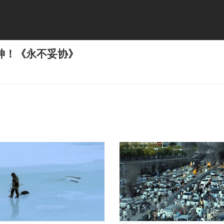
神！《永不妥协》