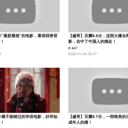
7年“最脏最狠”的电影，看得我脊背
【越哥】豆瓣8.6分，这部火爆全
麻！
影，击中了中国人的痛处！
# 447
9
2020-01-04 09:37
9年最不能错过的华语电影，好评如
【越哥】豆瓣8.7分，一部唯美的
级！
成年人的痛！