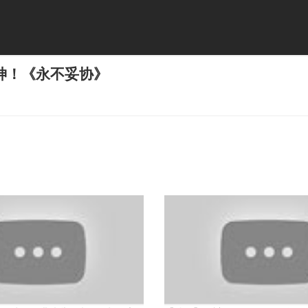
神！《永不妥协》