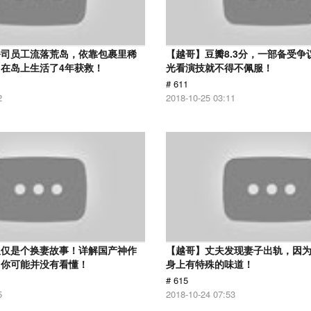
公司员工流落荒岛，依靠包裹里稀
【越哥】豆瓣8.3分，一部备受争
在岛上生活了4年获救！
光看演技就不得不佩服！
# 611
2
2018-10-25 03:11
仅仅是个换妻故事！详解国产神作
【越哥】丈夫发现妻子出轨，因
：你可能并没有看懂！
身上有特殊的味道！
# 615
5
2018-10-24 07:53