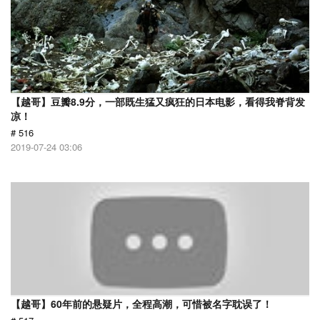
【越哥】豆瓣8.9分，一部既生猛又疯狂的日本电影，看得我脊背发
凉！
# 516
2019-07-24 03:06
【越哥】60年前的悬疑片，全程高潮，可惜被名字耽误了！