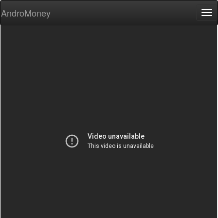
AndroMoney
Tog
nav