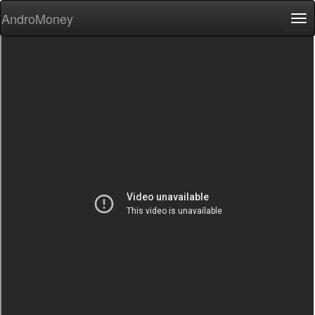
AndroMoney
Tog
nav