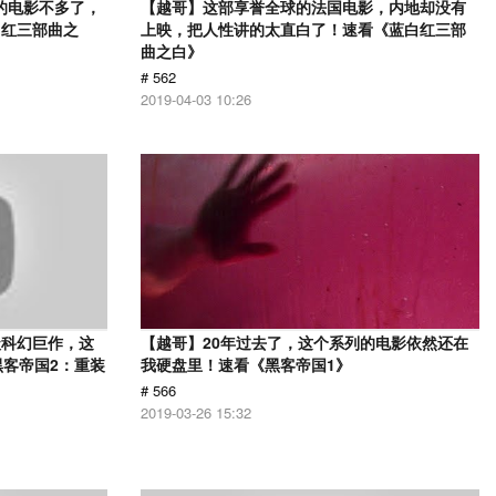
的电影不多了，
【越哥】这部享誉全球的法国电影，内地却没有
白红三部曲之
上映，把人性讲的太直白了！速看《蓝白红三部
曲之白》
# 562
2019-04-03 10:26
级科幻巨作，这
【越哥】20年过去了，这个系列的电影依然还在
黑客帝国2：重装
我硬盘里！速看《黑客帝国1》
# 566
2019-03-26 15:32