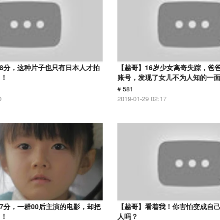
.8分，这种片子也只有日本人才拍
【越哥】16岁少女离奇失踪，爸
了！
账号，发现了女儿不为人知的一
# 581
0
2019-01-29 02:17
.7分，一群00后主演的电影，却把
【越哥】看着我！你害怕变成自
了！
人吗？