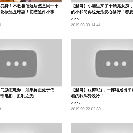
大变身！不敢相信这居然是同一个
【越哥】小庙里来了个漂亮女孩
的化妆品是暗恋！初恋这件小事
的小和尚再也无法安心修行！春
# 573
6
2019-03-09 14:41
冷门励志电影，如果你正处于低
【越哥】豆瓣9分，一部结尾出乎
这部电影！胜利之光
看的我浑身发冷！
# 577
8
2019-02-22 02:39