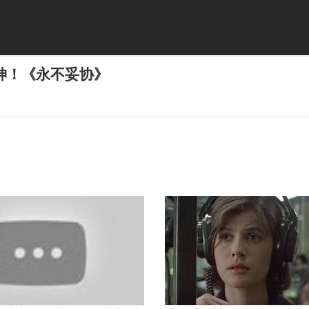
神！《永不妥协》