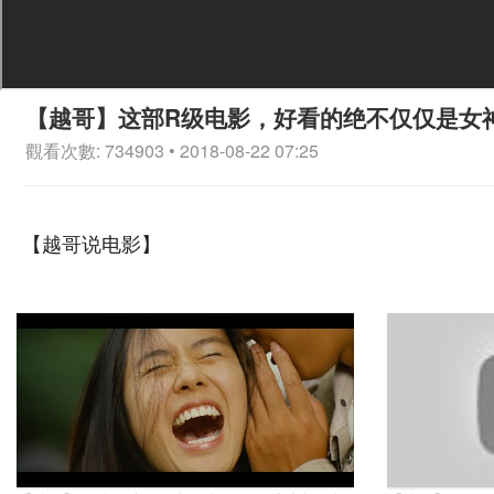
【越哥】这部R级电影，好看的绝不仅仅是女
觀看次數: 734903 • 2018-08-22 07:25
【越哥说电影】