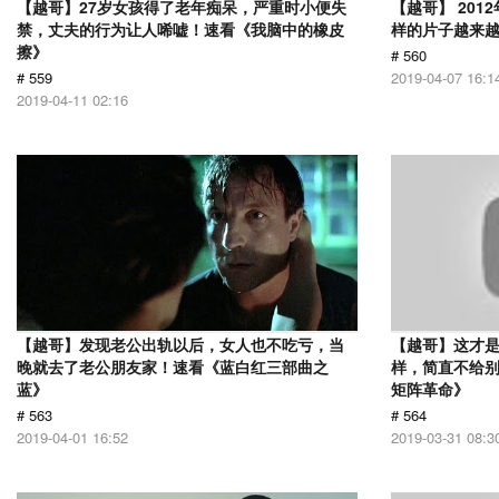
【越哥】27岁女孩得了老年痴呆，严重时小便失
【越哥】 20
禁，丈夫的行为让人唏嘘！速看《我脑中的橡皮
样的片子越来
擦》
# 560
# 559
2019-04-07 16:1
2019-04-11 02:16
【越哥】发现老公出轨以后，女人也不吃亏，当
【越哥】这才是
晚就去了老公朋友家！速看《蓝白红三部曲之
样，简直不给别
蓝》
矩阵革命》
# 563
# 564
2019-04-01 16:52
2019-03-31 08:3