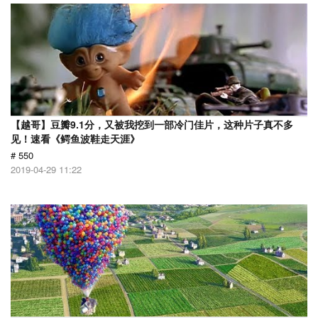
【越哥】豆瓣9.1分，又被我挖到一部冷门佳片，这种片子真不多
见！速看《鳄鱼波鞋走天涯》
# 550
2019-04-29 11:22