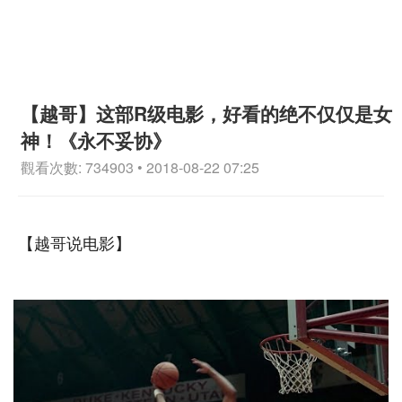
【越哥】这部R级电影，好看的绝不仅仅是女
神！《永不妥协》
觀看次數: 734903 • 2018-08-22 07:25
【越哥说电影】