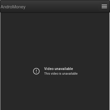
AndroMoney
Tog
nav