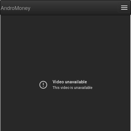
AndroMoney
Tog
nav