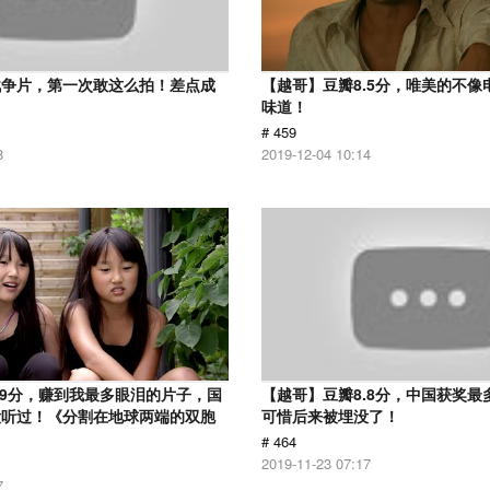
战争片，第一次敢这么拍！差点成
【越哥】豆瓣8.5分，唯美的不像
味道！
# 459
8
2019-12-04 10:14
.9分，赚到我最多眼泪的片子，国
【越哥】豆瓣8.8分，中国获奖最
没听过！《分割在地球两端的双胞
可惜后来被埋没了！
# 464
2019-11-23 07:17
7