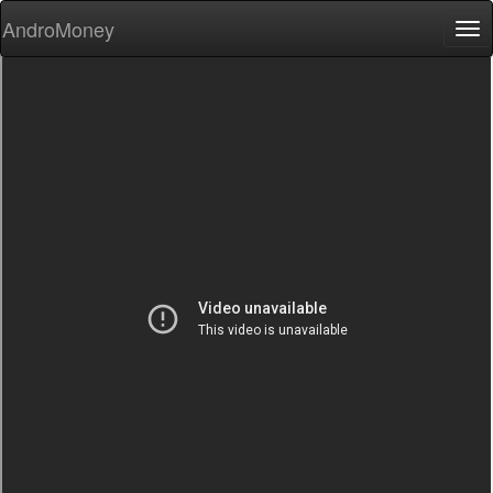
AndroMoney
Tog
nav