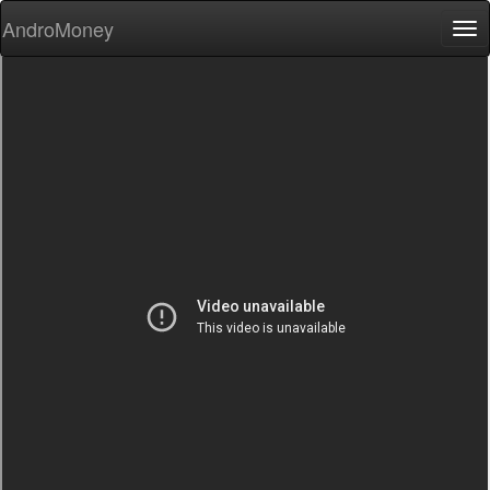
AndroMoney
Tog
nav