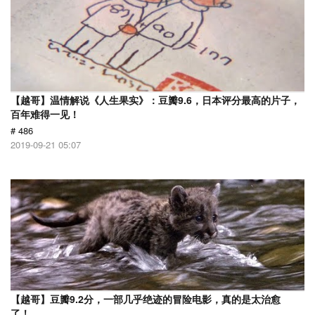
【越哥】温情解说《人生果实》：豆瓣9.6，日本评分最高的片子，
百年难得一见！
# 486
2019-09-21 05:07
【越哥】豆瓣9.2分，一部几乎绝迹的冒险电影，真的是太治愈
了！