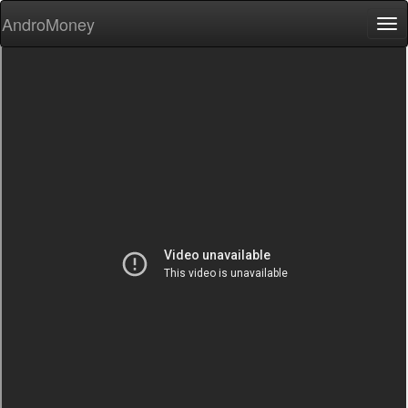
AndroMoney
Tog
nav